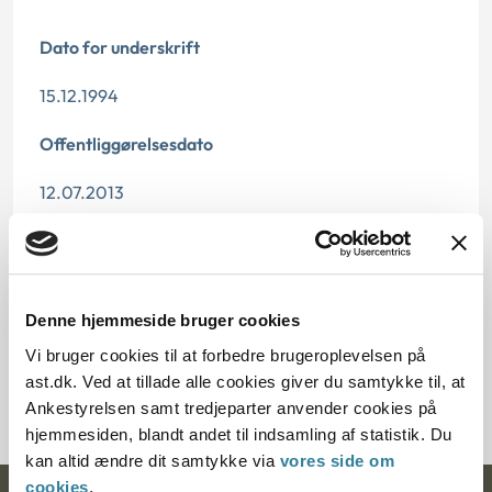
Dato for underskrift
15.12.1994
Offentliggørelsesdato
12.07.2013
Paragraf
§ 7 § 46 § 9
Denne hjemmeside bruger cookies
Journalnummer
Vi bruger cookies til at forbedre brugeroplevelsen på
ast.dk. Ved at tillade alle cookies giver du samtykke til, at
20482-93
Ankestyrelsen samt tredjeparter anvender cookies på
hjemmesiden, blandt andet til indsamling af statistik. Du
kan altid ændre dit samtykke via
vores side om
cookies
.