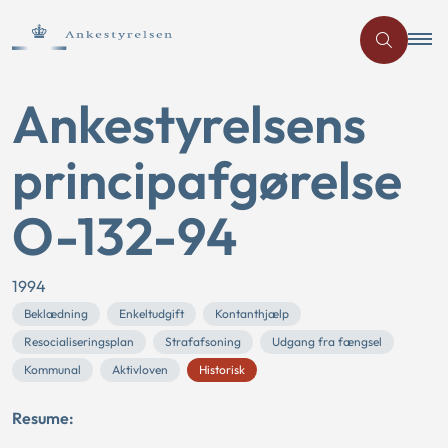
Ankestyrelsens
principafgørelse
O-132-94
1994
Beklædning
Enkeltudgift
Kontanthjælp
Resocialiseringsplan
Strafafsoning
Udgang fra fængsel
Kommunal
Aktivloven
Historisk
Resume: