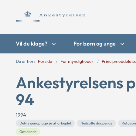
Vil du klage?
For børn og unge
Du er her:
Forside
For myndigheder
Principmeddelels
Ankestyrelsens p
94
1994
Delvis genoptagelse af arbejdet
Nedsatte dagpenge
Refusion
Gældende