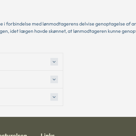
nge i forbindelse med lønmodtagerens delvise genoptagelse af ar
m ugen, idet lægen havde skønnet, at lønmodtageren kunne geno
styrelsen
Links