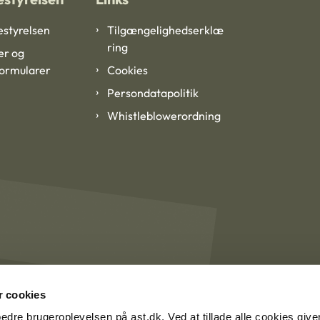
styrelsen
Tilgængelighedserklæ
ring
er og
formularer
Cookies
Persondatapolitik
Whistleblowerordning
 cookies
rbedre brugeroplevelsen på ast.dk. Ved at tillade alle cookies give