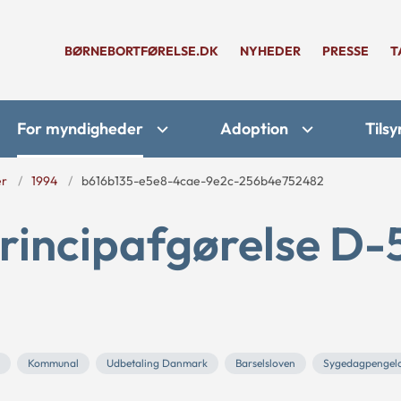
BØRNEBORTFØRELSE.DK
NYHEDER
PRESSE
T
For myndigheder
Adoption
Tilsy
er
1994
b616b135-e5e8-4cae-9e2c-256b4e752482
rincipafgørelse D-
Kommunal
Udbetaling Danmark
Barselsloven
Sygedagpengel