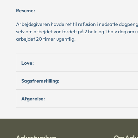
Resume:
Arbejdsgiveren havde ret til refusion i nedsatte dagpe
selv om arbejdet var fordelt på 2 hele og 1 halv dag o
arbejdet 20 timer ugentlig.
Love:
Sagsfremstilling:
Afgørelse:
Ankestyrelsen
Om Anke