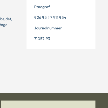
Paragraf
§ 26 § 5 § 7 § 11 § 54
bejdet,
ptage
Journalnummer
71057-93