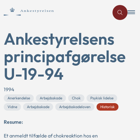
Ankestyrelsens
principafgørelse
U-19-94
1994
Anerkendelse
Arbejdsskade
Chok
Psykisk lidelse
Vidne
Arbejdsskade
Arbejdsskadeloven
Historisk
Resume:
Et anmeldt tilfælde af chokreaktion hos en