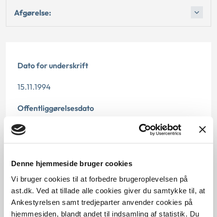
Afgørelse:
Dato for underskrift
15.11.1994
Offentliggørelsesdato
12.07.2013
Paragraf
Denne hjemmeside bruger cookies
§ 9
Vi bruger cookies til at forbedre brugeroplevelsen på
ast.dk. Ved at tillade alle cookies giver du samtykke til, at
Journalnummer
Ankestyrelsen samt tredjeparter anvender cookies på
hjemmesiden, blandt andet til indsamling af statistik. Du
15283-92