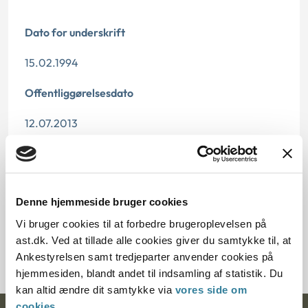
Dato for underskrift
15.02.1994
Offentliggørelsesdato
12.07.2013
Paragraf
§ 33 § 36a § 35
Denne hjemmeside bruger cookies
Journalnummer
Vi bruger cookies til at forbedre brugeroplevelsen på
ast.dk. Ved at tillade alle cookies giver du samtykke til, at
20364-93
Ankestyrelsen samt tredjeparter anvender cookies på
hjemmesiden, blandt andet til indsamling af statistik. Du
kan altid ændre dit samtykke via
vores side om
cookies
.