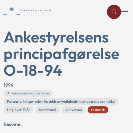
Ankestyrelsens
principafgørelse
O-18-94
1994
Ankenævnets kompetence
Foranstaltninger uden forældremyndighedsindehaverens samtykke
Ung over 15 år
Kommunal
Aktivloven
Historisk
Resume: