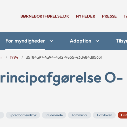
BØRNEBORTFØRELSE.DK
NYHEDER
PRESSE
T
For myndigheder
Adoption
Tilsy
er
1994
d5f84a97-4a94-4b12-9e55-43d484d85631
rincipafgørelse O-
n
Spædbarnsudstyr
Studerende
Kommunal
Aktivloven
Hist