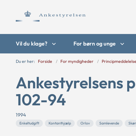
Vil du klage?
For børn og unge
Du er her:
Forside
For myndigheder
Principmeddelels
Ankestyrelsens p
102-94
1994
Enkeltudgift
Kontanthjælp
Orlov
Samlevende
Skø