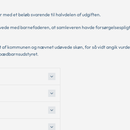
 med et beløb svarende til halvdelen af udgiften.
evede med barnefaderen, at samleveren havde forsørgelsesplig
det af kommunen og nævnet udøvede skøn, for så vidt angik vurd
 spædbarnsudstyret.