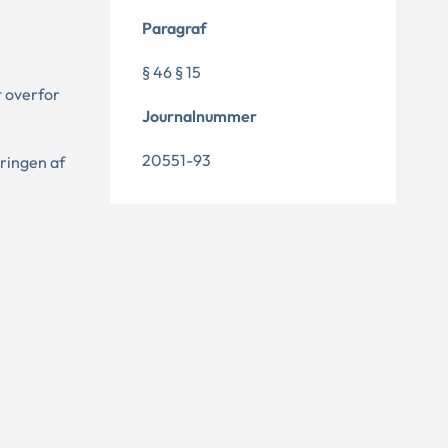
Paragraf
§ 46 § 15
t overfor
Journalnummer
20551-93
eringen af