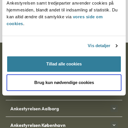
Ankestyrelsen samt tredjeparter anvender cookies på
Journalnummer
hjemmesiden, blandt andet til indsamling af statistik. Du
kan altid ændre dit samtykke via
vores side om
20215-93
cookies
.
Vis detaljer
Ankestyrelsen
Tillad alle cookies
Postadresse:
Nytorv 7, 2. sal
Brug kun nødvendige cookies
9000 Aalborg
Ankestyrelsen Aalborg
Ankestyrelsen København