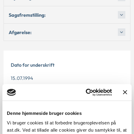
Sagsfremstilling:
Afgørelse:
Dato for underskrift
15.07.1994
Offentliggørelsesdato
12.07.2013
Denne hjemmeside bruger cookies
Paragraf
Vi bruger cookies til at forbedre brugeroplevelsen på
ast.dk. Ved at tillade alle cookies giver du samtykke til, at
§ 46 § 15 § 46a