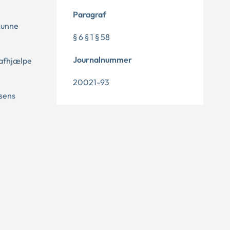
Paragraf
 kunne
§ 6 § 1 § 58
Journalnummer
 afhjælpe
20021-93
esens