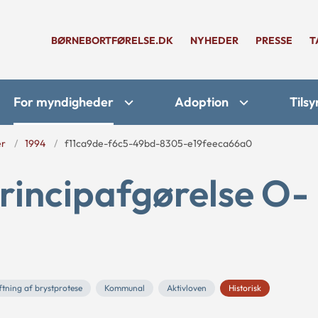
BØRNEBORTFØRELSE.DK
NYHEDER
PRESSE
T
For myndigheder
Adoption
Tilsy
er
1994
f11ca9de-f6c5-49bd-8305-e19feeca66a0
rincipafgørelse O-
ftning af brystprotese
Kommunal
Aktivloven
Historisk