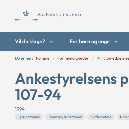
Vil du klage?
For børn og unge
Du er her:
Forside
For myndigheder
Principmeddelels
Ankestyrelsens p
107-94
1994
Hjælpemiddel
Reservehjælpemiddel
Skifteprotese
Udski