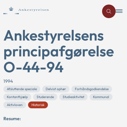
Ankestyrelsens
principafgørelse
O-44-94
1994
Afsluttende speciale
Delvist ophør
Forhåndsgodkendelse
Kontanthjælp
Studerende
Studieaktivitet
Kommunal
Aktivloven
Historisk
Resume: