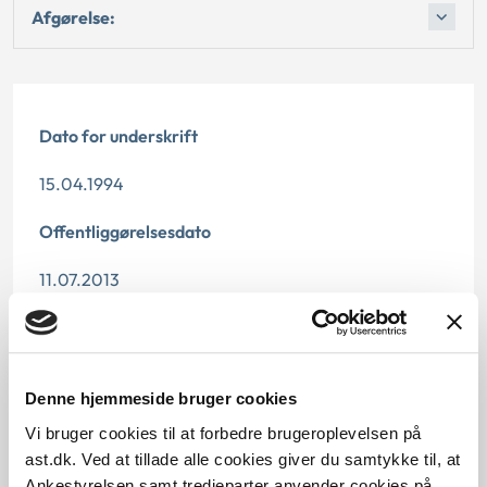
Afgørelse:
Dato for underskrift
15.04.1994
Offentliggørelsesdato
11.07.2013
Denne principafgørelse er kasseret den 2. april
2013, da den er erstattet af principafgørelse 39-13.
Denne hjemmeside bruger cookies
Paragraf
Vi bruger cookies til at forbedre brugeroplevelsen på
§ 37 § 40 § 12
ast.dk. Ved at tillade alle cookies giver du samtykke til, at
Ankestyrelsen samt tredjeparter anvender cookies på