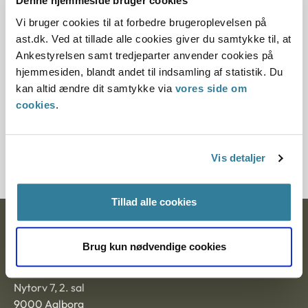
Denne hjemmeside bruger cookies
Vi bruger cookies til at forbedre brugeroplevelsen på
12.07.2013
ast.dk. Ved at tillade alle cookies giver du samtykke til, at
Ankestyrelsen samt tredjeparter anvender cookies på
Paragraf
hjemmesiden, blandt andet til indsamling af statistik. Du
§ 45 § 43 § 44
kan altid ændre dit samtykke via
vores side om
cookies
.
Journalnummer
21697-94
Vis detaljer
Tillad alle cookies
Ankestyrelsen
Brug kun nødvendige cookies
Postadresse:
Nytorv 7, 2. sal
9000 Aalborg