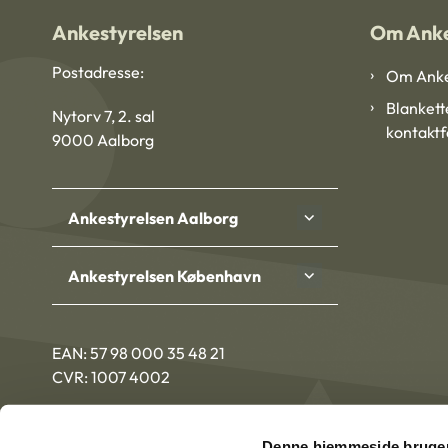
Ankestyrelsen
Om Anke
Postadresse:
Om Anke
Blankett
Nytorv 7, 2. sal
kontakt
9000 Aalborg
Ankestyrelsen Aalborg
Ankestyrelsen København
EAN: 57 98 000 35 48 21
CVR: 1007 4002
Denne hjemmeside bruger