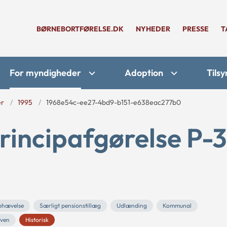
BØRNEBORTFØRELSE.DK
NYHEDER
PRESSE
T
For myndigheder
Adoption
Tilsy
er
1995
1968e54c-ee27-4bd9-b151-e638eac277b0
rincipafgørelse P-3
phævelse
Særligt pensionstillæg
Udlænding
Kommunal
oven
Historisk