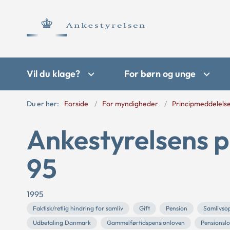
Vil du klage?
For børn og unge
Du er her:
Forside
For myndigheder
Principmeddelels
Ankestyrelsens p
95
1995
Faktisk/retlig hindring for samliv
Gift
Pension
Samlivso
Udbetaling Danmark
Gammelførtidspensionloven
Pensionsl