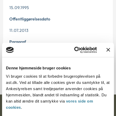
15.09.1995
Offentliggørelsesdato
11.07.2013
Paragraf
§ 37 § 98 § 46 § 25 § 15 § 91
Journalnummer
Denne hjemmeside bruger cookies
21339-94
Vi bruger cookies til at forbedre brugeroplevelsen på
ast.dk. Ved at tillade alle cookies giver du samtykke til, at
Ankestyrelsen samt tredjeparter anvender cookies på
hjemmesiden, blandt andet til indsamling af statistik. Du
kan altid ændre dit samtykke via
vores side om
Ankestyrelsen
cookies
.