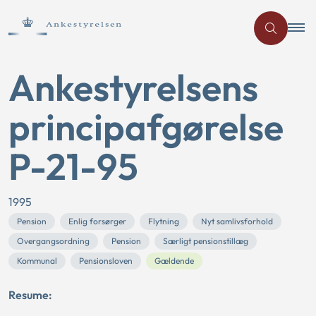
Ankestyrelsens
principafgørelse
P-21-95
1995
Pension
Enlig forsørger
Flytning
Nyt samlivsforhold
Overgangsordning
Pension
Særligt pensionstillæg
Kommunal
Pensionsloven
Gældende
Resume: