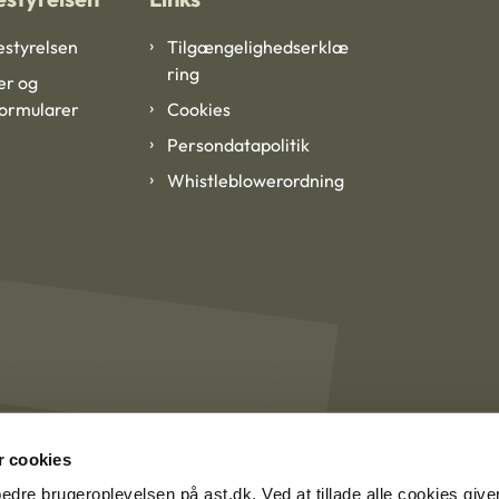
styrelsen
Tilgængelighedserklæ
ring
er og
formularer
Cookies
Persondatapolitik
Whistleblowerordning
 cookies
rbedre brugeroplevelsen på ast.dk. Ved at tillade alle cookies give