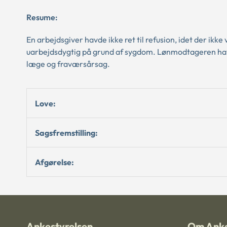
Resume:
En arbejdsgiver havde ikke ret til refusion, idet der ik
uarbejdsdygtig på grund af sygdom. Lønmodtageren havde
læge og fraværsårsag.
Love:
Sagsfremstilling:
Afgørelse:
Ankestyrelsen
Om Anke