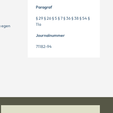
Paragraf
§ 29 § 26 § 5 § 7 § 36 § 38 § 54 §
11a
å egen
Journalnummer
71182-94