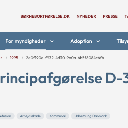
BØRNEBORTFØRELSE.DK
NYHEDER
PRESSE
T
For myndigheder
Adoption
Tilsy
er
1995
2e0f190e-f932-4d30-9a0a-4b5f8084c4fb
rincipafgørelse D-
efusion
Arbejdsskade
Kommunal
Udbetaling Danmark