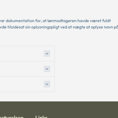
ke var dokumentation for, at lønmodtageren havde været fuldt
 tilsidesat sin oplysningspligt ved at nægte at oplyse navn p
styrelsen
Links