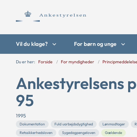
Vil du klage?
For børn og unge
Du er her:
Forside
For myndigheder
Principmeddelels
Ankestyrelsens p
95
1995
Dokumentation
Fuld uarbejdsdygtighed
Lønmodtager
R
Retssikkerhedsloven
Sygedagpengeloven
Gældende