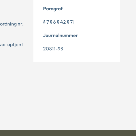
Paragraf
§ 7 § 6 § 42 § 7i
rordning nr.
Journalnummer
 var optjent
20811-93