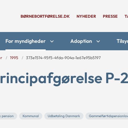
BØRNEBORTFØRELSE.DK
NYHEDER
PRESSE
T
For myndigheder
Adoption
Tilsy
er
1995
373e1514-95f5-4fda-904a-1e67e95b5197
rincipafgørelse P-
 pension
Kommunal
Udbetaling Danmark
Gammelførtidspensionlo