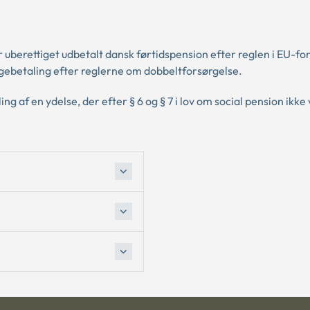
r uberettiget udbetalt dansk førtidspension efter reglen i EU-fo
agebetaling efter reglerne om dobbeltforsørgelse.
g af en ydelse, der efter § 6 og § 7 i lov om social pension ikke