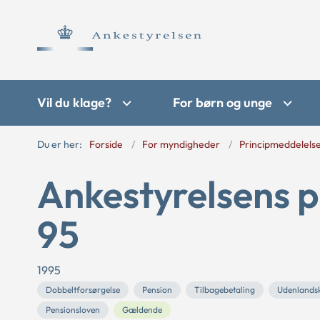
Vil du klage?
For børn og unge
Du er her:
Forside
For myndigheder
Principmeddelels
Ankestyrelsens p
95
1995
Dobbeltforsørgelse
Pension
Tilbagebetaling
Udenlandsk
Pensionsloven
Gældende