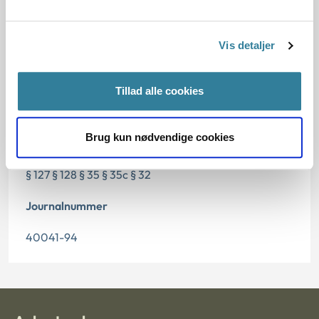
Dato for underskrift
Vis detaljer
15.01.1995
Offentliggørelsesdato
Tillad alle cookies
12.07.2013
Brug kun nødvendige cookies
Paragraf
§ 127 § 128 § 35 § 35c § 32
Journalnummer
40041-94