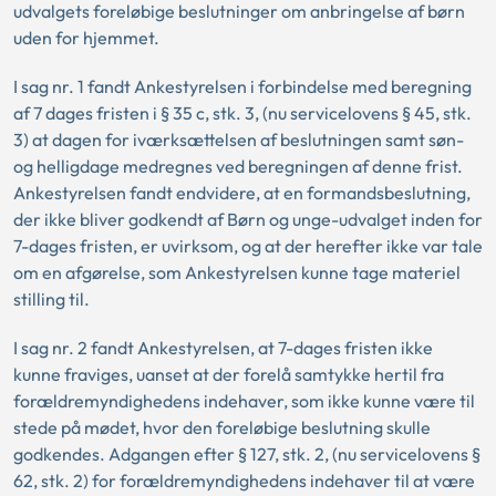
udvalgets foreløbige beslutninger om anbringelse af børn
uden for hjemmet.
I sag nr. 1 fandt Ankestyrelsen i forbindelse med beregning
af 7 dages fristen i § 35 c, stk. 3, (nu servicelovens § 45, stk.
3) at dagen for iværksættelsen af beslutningen samt søn-
og helligdage medregnes ved beregningen af denne frist.
Ankestyrelsen fandt endvidere, at en formandsbeslutning,
der ikke bliver godkendt af Børn og unge-udvalget inden for
7-dages fristen, er uvirksom, og at der herefter ikke var tale
om en afgørelse, som Ankestyrelsen kunne tage materiel
stilling til.
I sag nr. 2 fandt Ankestyrelsen, at 7-dages fristen ikke
kunne fraviges, uanset at der forelå samtykke hertil fra
forældremyndighedens indehaver, som ikke kunne være til
stede på mødet, hvor den foreløbige beslutning skulle
godkendes. Adgangen efter § 127, stk. 2, (nu servicelovens §
62, stk. 2) for forældremyndighedens indehaver til at være