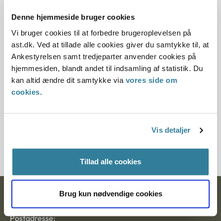
15.10.1995
Denne hjemmeside bruger cookies
Offentliggørelsesdato
Vi bruger cookies til at forbedre brugeroplevelsen på
ast.dk. Ved at tillade alle cookies giver du samtykke til, at
12.07.2013
Ankestyrelsen samt tredjeparter anvender cookies på
hjemmesiden, blandt andet til indsamling af statistik. Du
Paragraf
kan altid ændre dit samtykke via
vores side om
cookies
.
§ 45 § 43 § 44
Journalnummer
Vis detaljer
21736-94
Tillad alle cookies
Brug kun nødvendige cookies
Ankestyrelsen
Postadresse: