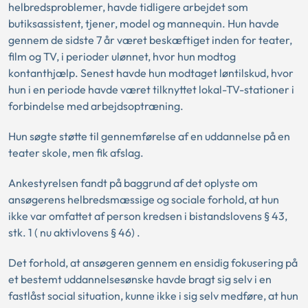
helbredsproblemer, havde tidligere arbejdet som
butiksassistent, tjener, model og mannequin. Hun havde
gennem de sidste 7 år været beskæftiget inden for teater,
film og TV, i perioder ulønnet, hvor hun modtog
kontanthjælp. Senest havde hun modtaget løntilskud, hvor
hun i en periode havde været tilknyttet lokal-TV-stationer i
forbindelse med arbejdsoptræning.
Hun søgte støtte til gennemførelse af en uddannelse på en
teater skole, men fik afslag.
Ankestyrelsen fandt på baggrund af det oplyste om
ansøgerens helbredsmæssige og sociale forhold, at hun
ikke var omfattet af person kredsen i bistandslovens § 43,
stk. 1 ( nu aktivlovens § 46) .
Det forhold, at ansøgeren gennem en ensidig fokusering på
et bestemt uddannelsesønske havde bragt sig selv i en
fastlåst social situation, kunne ikke i sig selv medføre, at hun