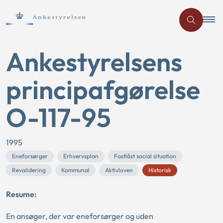
Ankestyrelsens
principafgørelse
O-117-95
1995
Eneforsørger
Erhvervsplan
Fastlåst social situation
Revalidering
Kommunal
Aktivloven
Historisk
Resume:
En ansøger, der var eneforsørger og uden