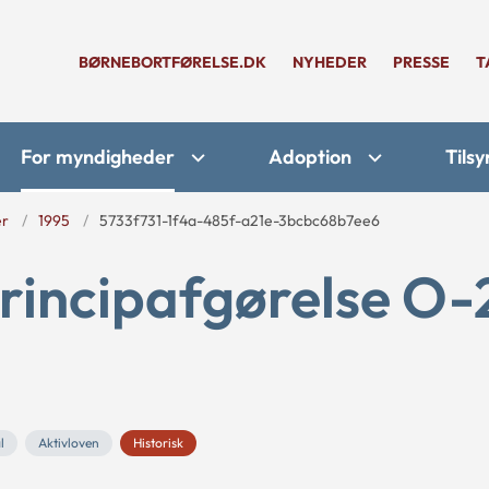
BØRNEBORTFØRELSE.DK
NYHEDER
PRESSE
T
For myndigheder
Adoption
Tilsy
er
1995
5733f731-1f4a-485f-a21e-3bcbc68b7ee6
rincipafgørelse O-
l
Aktivloven
Historisk