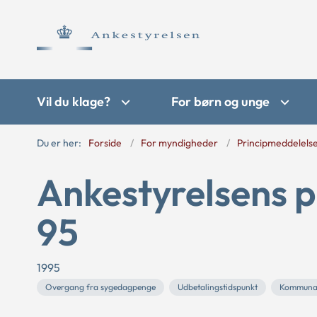
Vil du klage?
For børn og unge
Du er her:
Forside
For myndigheder
Principmeddelels
Ankestyrelsens p
95
1995
Overgang fra sygedagpenge
Udbetalingstidspunkt
Kommuna