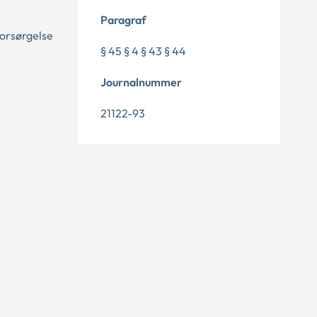
Paragraf
forsørgelse
§ 45 § 4 § 43 § 44
Journalnummer
21122-93