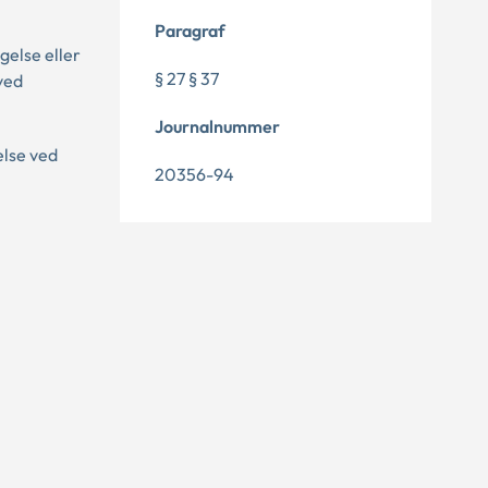
Paragraf
gelse eller
§ 27 § 37
ved
Journalnummer
else ved
20356-94