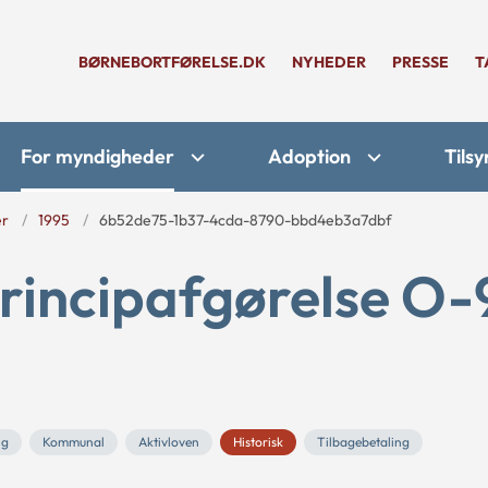
BØRNEBORTFØRELSE.DK
NYHEDER
PRESSE
T
For myndigheder
Adoption
Tilsy
er
1995
6b52de75-1b37-4cda-8790-bbd4eb3a7dbf
rincipafgørelse O-
ng
Kommunal
Aktivloven
Historisk
Tilbagebetaling