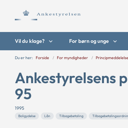
Vil du klage?
For børn og unge
Du er her:
Forside
For myndigheder
Principmeddelels
Ankestyrelsens p
95
1995
Boligydelse
Lån
Tilbagebetaling
Tilbagebetalingsordni