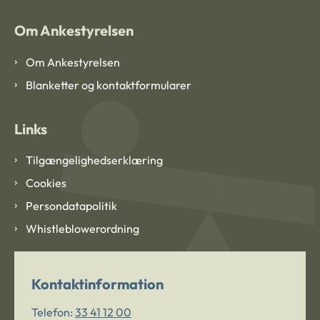
Om Ankestyrelsen
Om Ankestyrelsen
Blanketter og kontaktformularer
Links
Tilgængelighedserklæring
Cookies
Persondatapolitik
Whistleblowerordning
Kontaktinformation
Telefon:
33 41 12 00