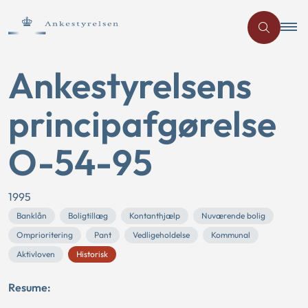
Ankestyrelsens
principafgørelse
O-54-95
1995
Banklån
Boligtillæg
Kontanthjælp
Nuværende bolig
Omprioritering
Pant
Vedligeholdelse
Kommunal
Aktivloven
Historisk
Resume: