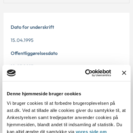
Dato for underskrift
15.04.1995
Offentliggørelsesdato
12.07.2013
Paragraf
§ 37 § 37a
Denne hjemmeside bruger cookies
Vi bruger cookies til at forbedre brugeroplevelsen på
Journalnummer
ast.dk. Ved at tillade alle cookies giver du samtykke til, at
Ankestyrelsen samt tredjeparter anvender cookies på
21380-93
hjemmesiden, blandt andet til indsamling af statistik. Du
kan altid ændre dit samtykke via
vores side om