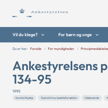
Vil du klage?
For børn og unge
Du er her:
Forside
For myndigheder
Principmeddelels
Ankestyrelsens p
134-95
1995
Kontanthjælp
Ophold hos bedsteforældre
Udeboende