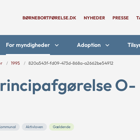
BØRNEBORTFØRELSE.DK
NYHEDER
PRESSE
T
For myndigheder
Adoption
Tilsy
er
1995
820a543f-fd09-473d-868a-a2662be54912
rincipafgørelse O-
Kommunal
Aktivloven
Gældende