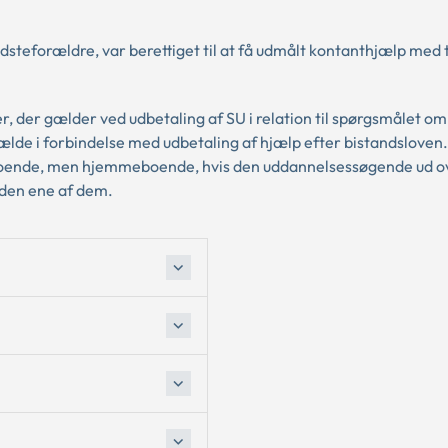
steforældre, var berettiget til at få udmålt kontanthjælp med 
r, der gælder ved udbetaling af SU i relation til spørgsmålet om
e i forbindelse med udbetaling af hjælp efter bistandsloven. 
boende, men hjemmeboende, hvis den uddannelsessøgende ud ov
 den ene af dem.