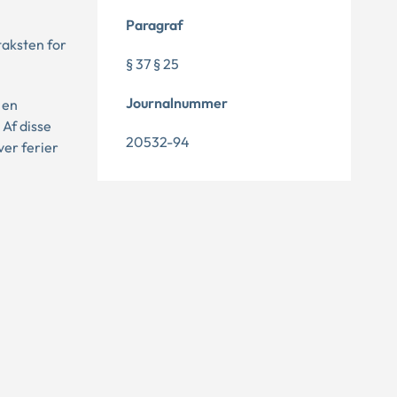
Paragraf
taksten for
§ 37 § 25
Journalnummer
 en
Af disse
20532-94
er ferier