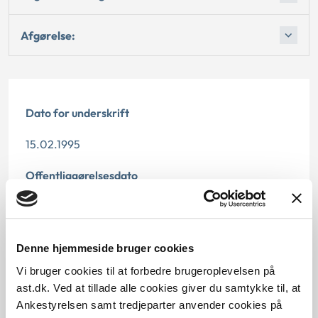
Afgørelse:
Dato for underskrift
15.02.1995
Offentliggørelsesdato
12.07.2013
Paragraf
Denne hjemmeside bruger cookies
§ 9 § 58
Vi bruger cookies til at forbedre brugeroplevelsen på
ast.dk. Ved at tillade alle cookies giver du samtykke til, at
Journalnummer
Ankestyrelsen samt tredjeparter anvender cookies på