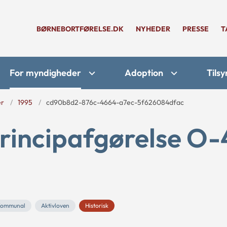
BØRNEBORTFØRELSE.DK
NYHEDER
PRESSE
T
For myndigheder
Adoption
Tilsy
er
1995
cd90b8d2-876c-4664-a7ec-5f626084dfac
rincipafgørelse O-
Kommunal
Aktivloven
Historisk