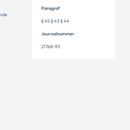
Paragraf
ende
§ 45 § 43 § 44
Journalnummer
21768-93