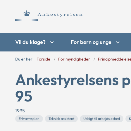
Vil du klage?
For børn og unge
Du er her:
Forside
For myndigheder
Principmeddelels
Ankestyrelsens p
95
1995
Erhvervsplan
Teknisk assistent
Udsigt til arbejdsløshed