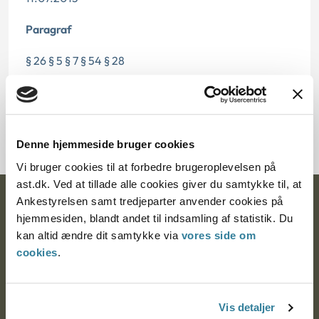
Paragraf
§ 26 § 5 § 7 § 54 § 28
Journalnummer
70252-94
Denne hjemmeside bruger cookies
Vi bruger cookies til at forbedre brugeroplevelsen på
ast.dk. Ved at tillade alle cookies giver du samtykke til, at
Ankestyrelsen samt tredjeparter anvender cookies på
Ankestyrelsen
hjemmesiden, blandt andet til indsamling af statistik. Du
Postadresse:
kan altid ændre dit samtykke via
vores side om
cookies
.
Nytorv 7, 2. sal
9000 Aalborg
Vis detaljer