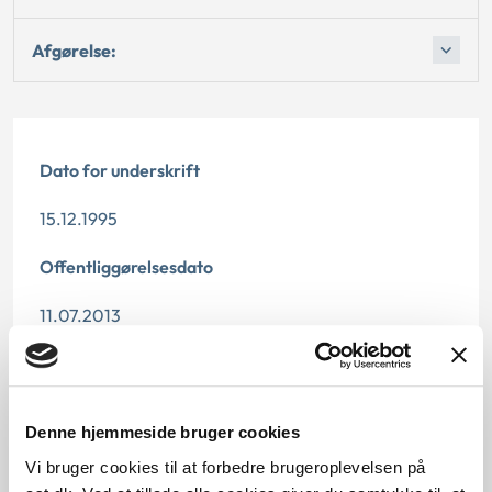
Afgørelse:
Dato for underskrift
15.12.1995
Offentliggørelsesdato
11.07.2013
Denne principafgørelse er kasseret den 16.
november 2008, da den er erstattet af
principafgørelse P-16-08
Denne hjemmeside bruger cookies
Paragraf
Vi bruger cookies til at forbedre brugeroplevelsen på