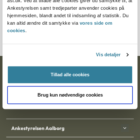
ast.dk. Ved at tillade alle cookies giver du samtykke til, at
§ 36 § 43
Ankestyrelsen samt tredjeparter anvender cookies på
hjemmesiden, blandt andet til indsamling af statistik. Du
Journalnummer
kan altid ændre dit samtykke via
vores side om
cookies
.
21234-9321452-94
Vis detaljer
Ankestyrelsen
Tillad alle cookies
Postadresse:
Brug kun nødvendige cookies
Nytorv 7, 2. sal
9000 Aalborg
Ankestyrelsen Aalborg