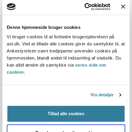
Dato for underskrift
Denne hjemmeside bruger cookies
Vi bruger cookies til at forbedre brugeroplevelsen på
15.02.1995
ast.dk. Ved at tillade alle cookies giver du samtykke til, at
Ankestyrelsen samt tredjeparter anvender cookies på
Offentliggørelsesdato
hjemmesiden, blandt andet til indsamling af statistik. Du
kan altid ændre dit samtykke via
vores side om
12.07.2013
cookies
.
Paragraf
§ 58
Vis detaljer
Journalnummer
Tillad alle cookies
30462-93