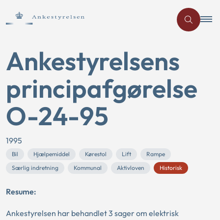
Ankestyrelsens
principafgørelse
O-24-95
1995
Bil
Hjælpemiddel
Kørestol
Lift
Rampe
Særlig indretning
Kommunal
Aktivloven
Historisk
Resume:
Ankestyrelsen har behandlet 3 sager om elektrisk