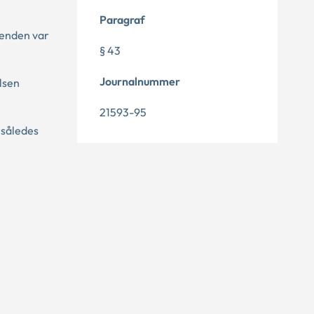
Paragraf
denden var
§ 43
Journalnummer
lsen
21593-95
 således