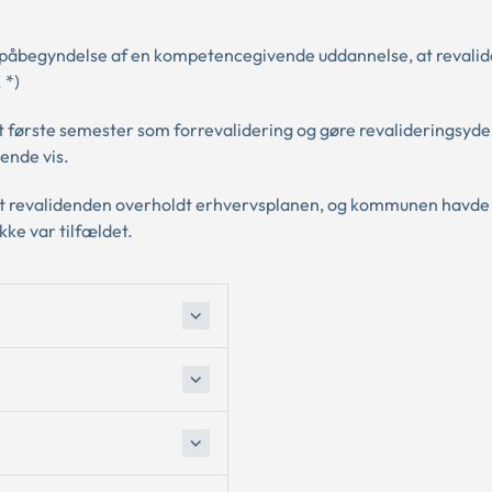
il påbegyndelse af en kompetencegivende uddannelse, at revali
 *)
et første semester som forrevalidering og gøre revalideringsyde
lende vis.
t revalidenden overholdt erhvervsplanen, og kommunen havde
kke var tilfældet.