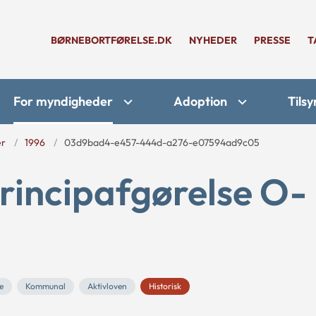
BØRNEBORTFØRELSE.DK
NYHEDER
PRESSE
T
For myndigheder
Adoption
Tilsy
er
1996
03d9bad4-e457-444d-a276-e07594ad9c05
rincipafgørelse O-
e
Kommunal
Aktivloven
Historisk