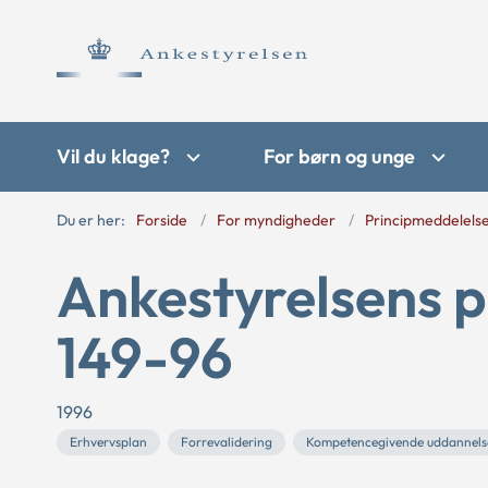
Vil du klage?
For børn og unge
Du er her:
Forside
For myndigheder
Principmeddelels
Ankestyrelsens p
149-96
1996
Erhvervsplan
Forrevalidering
Kompetencegivende uddannels