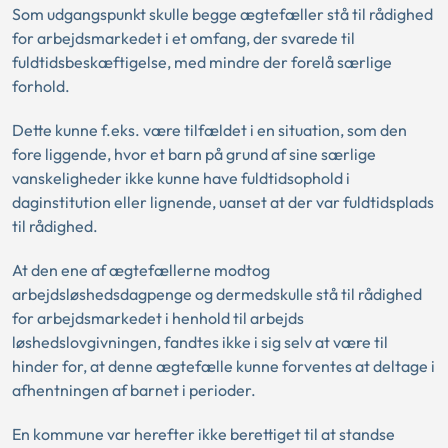
Som udgangspunkt skulle begge ægtefæller stå til rådighed
for arbejdsmarkedet i et omfang, der svarede til
fuldtidsbeskæftigelse, med mindre der forelå særlige
forhold.
Dette kunne f.eks. være tilfældet i en situation, som den
fore liggende, hvor et barn på grund af sine særlige
vanskeligheder ikke kunne have fuldtidsophold i
daginstitution eller lignende, uanset at der var fuldtidsplads
til rådighed.
At den ene af ægtefællerne modtog
arbejdsløshedsdagpenge og dermedskulle stå til rådighed
for arbejdsmarkedet i henhold til arbejds
løshedslovgivningen, fandtes ikke i sig selv at være til
hinder for, at denne ægtefælle kunne forventes at deltage i
afhentningen af barnet i perioder.
En kommune var herefter ikke berettiget til at standse