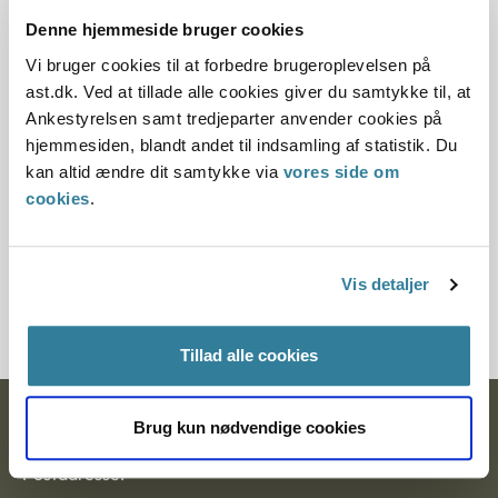
15.09.1996
Denne hjemmeside bruger cookies
Offentliggørelsesdato
Vi bruger cookies til at forbedre brugeroplevelsen på
ast.dk. Ved at tillade alle cookies giver du samtykke til, at
11.07.2013
Ankestyrelsen samt tredjeparter anvender cookies på
hjemmesiden, blandt andet til indsamling af statistik. Du
Paragraf
kan altid ændre dit samtykke via
vores side om
cookies
.
§ 13 § 40
Journalnummer
Vis detaljer
20551-95
Tillad alle cookies
Ankestyrelsen
Brug kun nødvendige cookies
Postadresse: