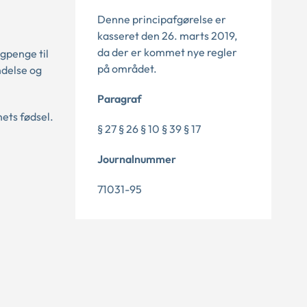
Denne principafgørelse er
kasseret den 26. marts 2019,
da der er kommet nye regler
agpenge til
på området.
ndelse og
Paragraf
ets fødsel.
§ 27 § 26 § 10 § 39 § 17
Journalnummer
71031-95