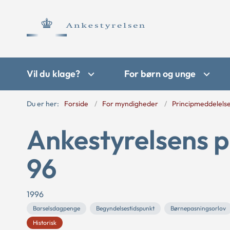
Vil du klage?
For børn og unge
Du er her:
Forside
For myndigheder
Principmeddelels
Ankestyrelsens p
96
1996
Barselsdagpenge
Begyndelsestidspunkt
Børnepasningsorlov
Historisk