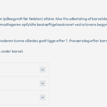
n (påbegyndt før fødslen) afskar ikke fra udbetaling af barseld
ønmodtageren opfyldte beskæftigelseskravet ved orlovens begy
moderen kunne således godt ligge efter 1. fraværsdag efter barn
n under barsel.