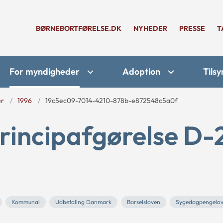
BØRNEBORTFØRELSE.DK
NYHEDER
PRESSE
T
For myndigheder
Adoption
Tilsy
er
1996
19c5ec09-7014-4210-878b-e872548c5a0f
rincipafgørelse D-
Kommunal
Udbetaling Danmark
Barselsloven
Sygedagpengelo