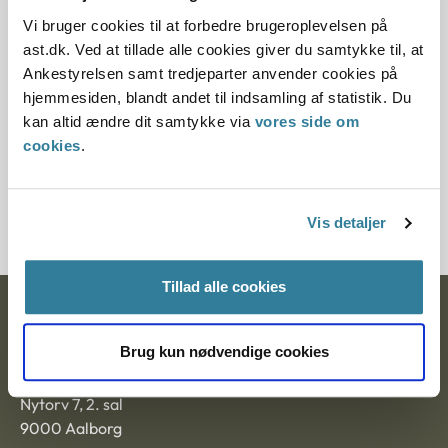
Vi bruger cookies til at forbedre brugeroplevelsen på
12.07.2013
ast.dk. Ved at tillade alle cookies giver du samtykke til, at
Paragraf
Ankestyrelsen samt tredjeparter anvender cookies på
hjemmesiden, blandt andet til indsamling af statistik. Du
§ 37 § 21
kan altid ændre dit samtykke via
vores side om
cookies
.
Journalnummer
201831-95
Vis detaljer
Tillad alle cookies
Ankestyrelsen
Brug kun nødvendige cookies
Postadresse:
Nytorv 7, 2. sal
9000 Aalborg