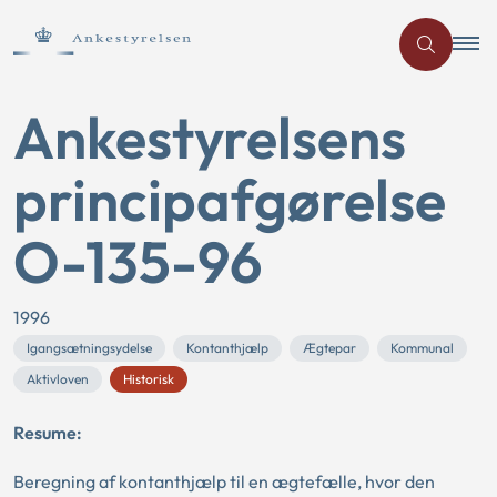
Ankestyrelsens
principafgørelse
O-135-96
1996
Igangsætningsydelse
Kontanthjælp
Ægtepar
Kommunal
Aktivloven
Historisk
Resume:
Beregning af kontanthjælp til en ægtefælle, hvor den