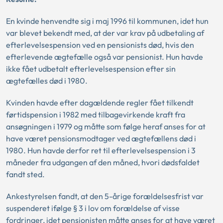
En kvinde henvendte sig i maj 1996 til kommunen, idet hun
var blevet bekendt med, at der var krav på udbetaling af
efterlevelsespension ved en pensionists død, hvis den
efterlevende ægtefælle også var pensionist. Hun havde
ikke fået udbetalt efterlevelsespension efter sin
ægtefælles død i 1980.
Kvinden havde efter dagældende regler fået tilkendt
førtidspension i 1982 med tilbagevirkende kraft fra
ansøgningen i 1979 og måtte som følge heraf anses for at
have været pensionsmodtager ved ægtefællens død i
1980. Hun havde derfor ret til efterlevelsespension i 3
måneder fra udgangen af den måned, hvori dødsfaldet
fandt sted.
Ankestyrelsen fandt, at den 5-årige forældelsesfrist var
suspenderet ifølge § 3 i lov om forældelse af visse
fordringer, idet pensionisten måtte anses for at have været