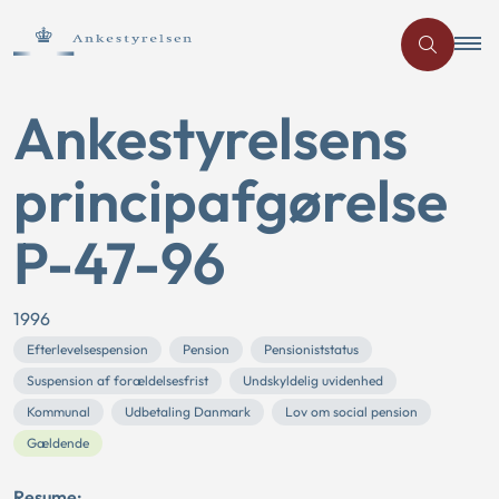
Ankestyrelsens
principafgørelse
P-47-96
1996
Efterlevelsespension
Pension
Pensioniststatus
Suspension af forældelsesfrist
Undskyldelig uvidenhed
Kommunal
Udbetaling Danmark
Lov om social pension
Gældende
Resume: