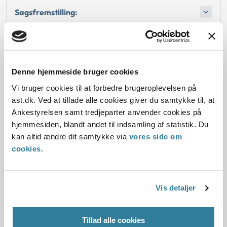
Sagsfremstilling:
Afgørelse:
Denne hjemmeside bruger cookies
Vi bruger cookies til at forbedre brugeroplevelsen på
Dato for underskrift
ast.dk. Ved at tillade alle cookies giver du samtykke til, at
Ankestyrelsen samt tredjeparter anvender cookies på
15.12.1996
hjemmesiden, blandt andet til indsamling af statistik. Du
kan altid ændre dit samtykke via
vores side om
Offentliggørelsesdato
cookies
.
11.07.2013
Paragraf
Vis detaljer
§ 48 § 26 § 1 § 4a
Tillad alle cookies