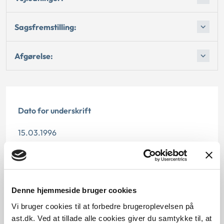
Sagsfremstilling:
Afgørelse:
Dato for underskrift
15.03.1996
Offentliggørelsesdato
12.07.2013
Denne hjemmeside bruger cookies
Paragraf
Vi bruger cookies til at forbedre brugeroplevelsen på
ast.dk. Ved at tillade alle cookies giver du samtykke til, at
§ 32d § 35