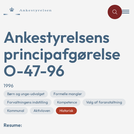
Ankestyrelsens
principafgørelse
O-47-96
1996
Børn og unge-udvalget
Formelle mangler
Forvaltningens indstilling
Kompetence
Valg af foranstaltning
Kommunal
Aktivloven
Historisk
Resume: