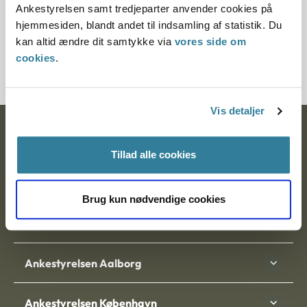
Ankestyrelsen samt tredjeparter anvender cookies på
Journalnummer
hjemmesiden, blandt andet til indsamling af statistik. Du
kan altid ændre dit samtykke via
vores side om
40191-95
cookies
.
Vis detaljer
Ankestyrelsen
Tillad alle cookies
Postadresse:
Nytorv 7, 2. sal
Brug kun nødvendige cookies
9000 Aalborg
Ankestyrelsen Aalborg
Ankestyrelsen København