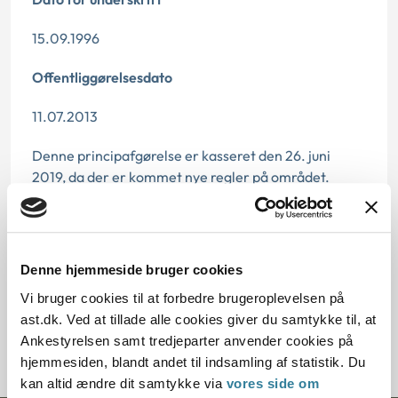
15.09.1996
Offentliggørelsesdato
11.07.2013
Denne principafgørelse er kasseret den 26. juni
2019, da der er kommet nye regler på området.
Paragraf
§ 3 § 6 § 1 § 30
Denne hjemmeside bruger cookies
Journalnummer
Vi bruger cookies til at forbedre brugeroplevelsen på
ast.dk. Ved at tillade alle cookies giver du samtykke til, at
71431-95
Ankestyrelsen samt tredjeparter anvender cookies på
hjemmesiden, blandt andet til indsamling af statistik. Du
kan altid ændre dit samtykke via
vores side om