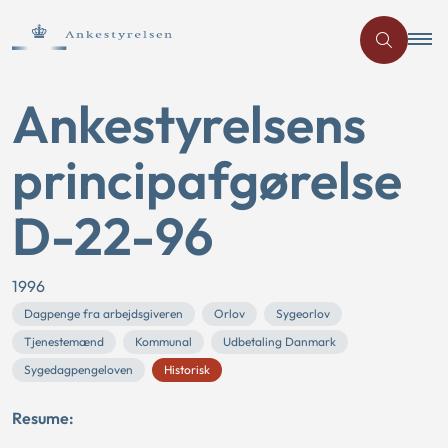
Ankestyrelsens
principafgørelse
D-22-96
1996
Dagpenge fra arbejdsgiveren
Orlov
Sygeorlov
Tjenestemænd
Kommunal
Udbetaling Danmark
Sygedagpengeloven
Historisk
Resume: