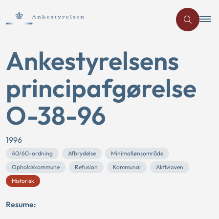
Ankestyrelsens
principafgørelse
O-38-96
1996
40/60-ordning
Afbrydelse
Minimallønsområde
Opholdskommune
Refusion
Kommunal
Aktivloven
Historisk
Resume: