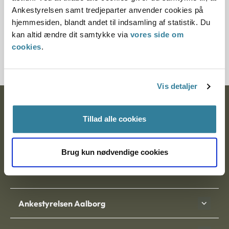
§ 11 § 43 § 91
Ankestyrelsen samt tredjeparter anvender cookies på
hjemmesiden, blandt andet til indsamling af statistik. Du
Journalnummer
kan altid ændre dit samtykke via
vores side om
cookies
.
20685-94
Vis detaljer
Ankestyrelsen
Tillad alle cookies
Postadresse:
Nytorv 7, 2. sal
Brug kun nødvendige cookies
9000 Aalborg
Ankestyrelsen Aalborg