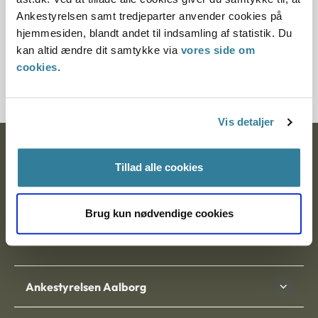
§ 59 § 58 § 58
Ankestyrelsen samt tredjeparter anvender cookies på
hjemmesiden, blandt andet til indsamling af statistik. Du
Journalnummer
kan altid ændre dit samtykke via
vores side om
cookies
.
20484-95
Vis detaljer
Ankestyrelsen
Tillad alle cookies
Postadresse:
Brug kun nødvendige cookies
Nytorv 7, 2. sal
9000 Aalborg
Ankestyrelsen Aalborg