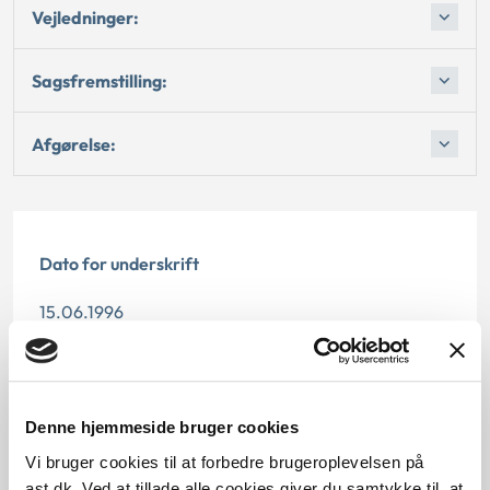
Vejledninger:
Sagsfremstilling:
Afgørelse:
Dato for underskrift
15.06.1996
Offentliggørelsesdato
12.07.2013
Denne hjemmeside bruger cookies
Paragraf
Vi bruger cookies til at forbedre brugeroplevelsen på
ast.dk. Ved at tillade alle cookies giver du samtykke til, at