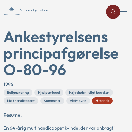
Ankestyrelsens
principafgørelse
O-80-96
1996
Boligændring
Hjælpemiddel
Højdeindstilleligt badekar
Multihandicappet
Kommunal
Aktivloven
Historisk
Resume:
En 64-årig multihandicappet kvinde, der var anbragt i