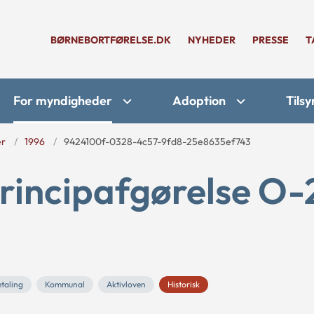
BØRNEBORTFØRELSE.DK
NYHEDER
PRESSE
T
For myndigheder
Adoption
Tilsy
er
1996
9424100f-0328-4c57-9fd8-25e8635ef743
rincipafgørelse O-
taling
Kommunal
Aktivloven
Historisk