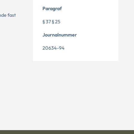
Paragraf
nde fast
§ 37 § 25
Journalnummer
20634-94