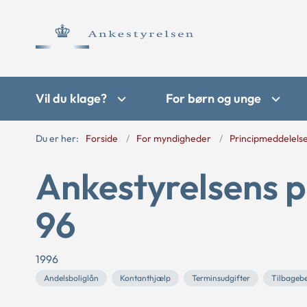
Vil du klage?
For børn og unge
Du er her:
Forside
For myndigheder
Principmeddelels
Ankestyrelsens p
96
1996
Andelsboliglån
Kontanthjælp
Terminsudgifter
Tilbagebe