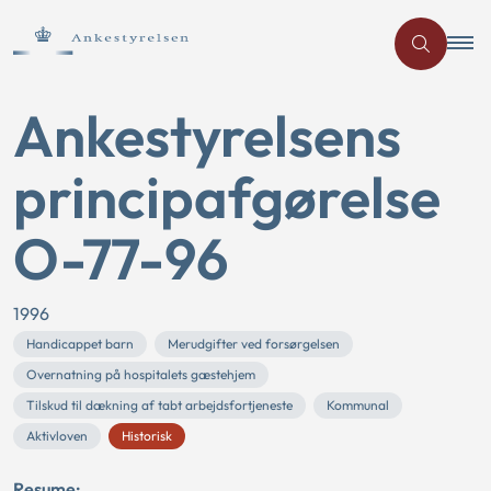
Ankestyrelsens
principafgørelse
O-77-96
1996
Handicappet barn
Merudgifter ved forsørgelsen
Overnatning på hospitalets gæstehjem
Tilskud til dækning af tabt arbejdsfortjeneste
Kommunal
Aktivloven
Historisk
Resume: