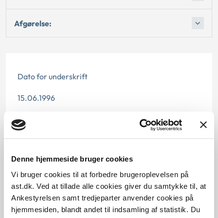
Afgørelse:
Dato for underskrift
15.06.1996
Offentliggørelsesdato
12.07.2013
Denne hjemmeside bruger cookies
Paragraf
Vi bruger cookies til at forbedre brugeroplevelsen på
§ 48 § 46 § 48
ast.dk. Ved at tillade alle cookies giver du samtykke til, at
Ankestyrelsen samt tredjeparter anvender cookies på
Journalnummer J.nr.: 21786-94
hjemmesiden, blandt andet til indsamling af statistik. Du