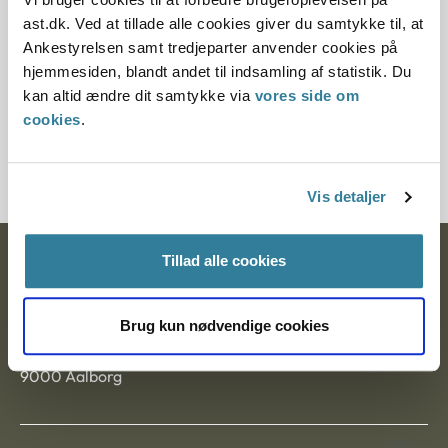
10.07.2013
ast.dk. Ved at tillade alle cookies giver du samtykke til, at
Ankestyrelsen samt tredjeparter anvender cookies på
Paragraf
hjemmesiden, blandt andet til indsamling af statistik. Du
kan altid ændre dit samtykke via
vores side om
§ 2 § 5
cookies
.
Journalnummer J.nr.: 21079-95
Vis detaljer
Tillad alle cookies
Ankestyrelsen
Postadresse:
Brug kun nødvendige cookies
Nytorv 7, 2. sal
9000 Aalborg