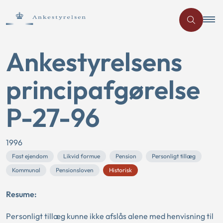
Ankestyrelsens
principafgørelse
P-27-96
1996
Fast ejendom
Likvid formue
Pension
Personligt tillæg
Kommunal
Pensionsloven
Historisk
Resume:
Personligt tillæg kunne ikke afslås alene med henvisning til