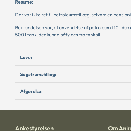
Resume:
Der var ikke ret til petroleumstillæg, selvom en pensio
Begrundelsen var, at anvendelse af petroleum i 10 l du
500 l tank, der kunne påfyldes fra tankbil.
Love:
Sagsfremstilling:
Afgørelse:
Ankestyrelsen
Om Anke