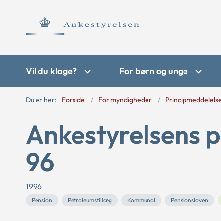
Vil du klage?
For børn og unge
Du er her:
Forside
For myndigheder
Principmeddelels
Ankestyrelsens p
96
1996
Pension
Petroleumstillæg
Kommunal
Pensionsloven