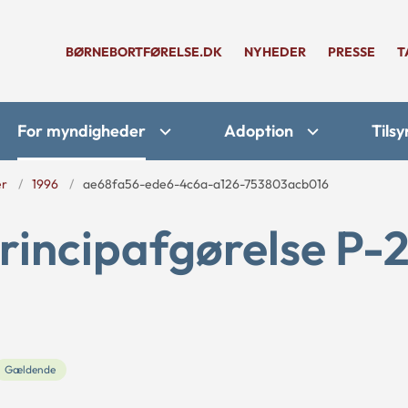
BØRNEBORTFØRELSE.DK
NYHEDER
PRESSE
T
For myndigheder
Adoption
Tilsy
er
1996
ae68fa56-ede6-4c6a-a126-753803acb016
rincipafgørelse P-
Gældende