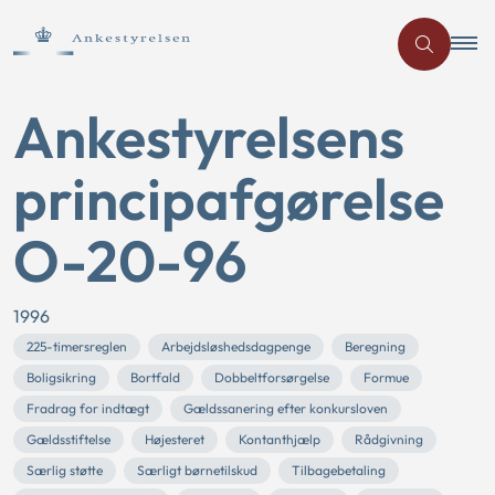
Ankestyrelsens
principafgørelse
O-20-96
1996
225-timersreglen
Arbejdsløshedsdagpenge
Beregning
Boligsikring
Bortfald
Dobbeltforsørgelse
Formue
Fradrag for indtægt
Gældssanering efter konkursloven
Gældsstiftelse
Højesteret
Kontanthjælp
Rådgivning
Særlig støtte
Særligt børnetilskud
Tilbagebetaling