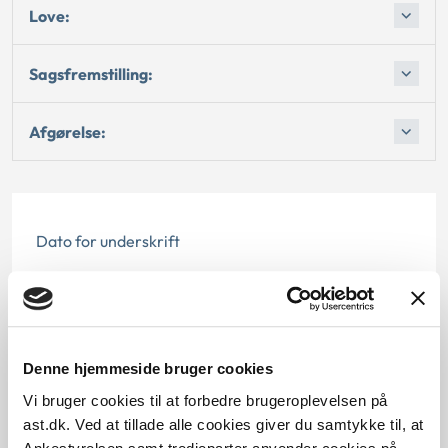
Love:
Sagsfremstilling:
Afgørelse:
Dato for underskrift
15.02.1996
Offentliggørelsesdato
Denne hjemmeside bruger cookies
11.07.2013
Vi bruger cookies til at forbedre brugeroplevelsen på
Paragraf
ast.dk. Ved at tillade alle cookies giver du samtykke til, at