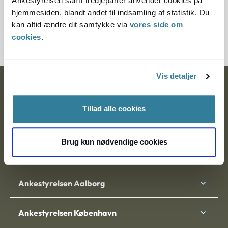
Ankestyrelsen samt tredjeparter anvender cookies på
§ 26 § 37 § 37a § 28 § 34
hjemmesiden, blandt andet til indsamling af statistik. Du
kan altid ændre dit samtykke via
vores side om
Journalnummer J.nr.: 21232-94
cookies
.
Vis detaljer
Ankestyrelsen
Postadresse:
Tillad alle cookies
Nytorv 7, 2. sal
Brug kun nødvendige cookies
9000 Aalborg
Ankestyrelsen Aalborg
Ankestyrelsen København