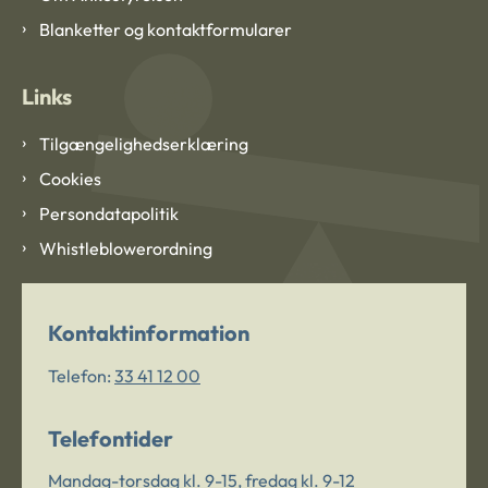
Blanketter og kontaktformularer
Links
Tilgængelighedserklæring
Cookies
Persondatapolitik
Whistleblowerordning
Kontaktinformation
Telefon:
33 41 12 00
Telefontider
Mandag-torsdag kl. 9-15, fredag kl. 9-12