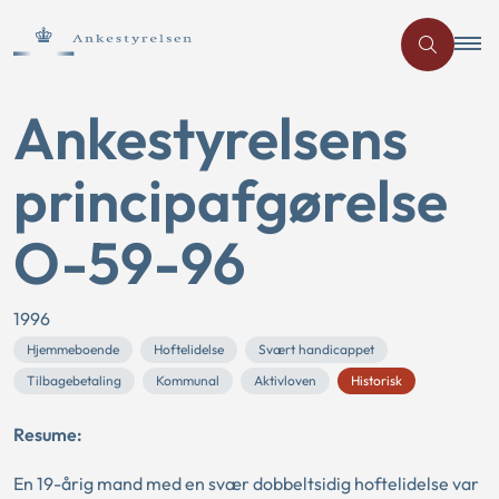
Ankestyrelsens
principafgørelse
O-59-96
1996
Hjemmeboende
Hoftelidelse
Svært handicappet
Tilbagebetaling
Kommunal
Aktivloven
Historisk
Resume:
En 19-årig mand med en svær dobbeltsidig hoftelidelse var