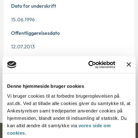
Dato for underskrift
15.06.1996
Offentliggørelsesdato
12.07.2013
Paragraf
§ 1 § 58
Denne hjemmeside bruger cookies
Journalnummer
Vi bruger cookies til at forbedre brugeroplevelsen på
20135-95
ast.dk. Ved at tillade alle cookies giver du samtykke til, at
Ankestyrelsen samt tredjeparter anvender cookies på
hjemmesiden, blandt andet til indsamling af statistik. Du
kan altid ændre dit samtykke via
vores side om
cookies
.
Ankestyrelsen