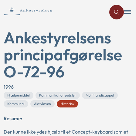
Ankestyrelsens
principafgørelse
O-72-96
1996
Hjælpemiddel
Kommunikationsudstyr
Multihandicappet
Kommunal
Aktivloven
Historisk
Resume:
Der kunne ikke ydes hjælp til et Concept-keyboard som et