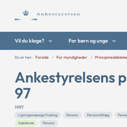
Vil du klage?
For børn og unge
Du er her:
Forside
For myndigheder
Principmeddelels
Ankestyrelsens p
97
1997
Ligningsmæssige fradrag
Pension
Pensionstillæg
Perso
Gældende
Pension