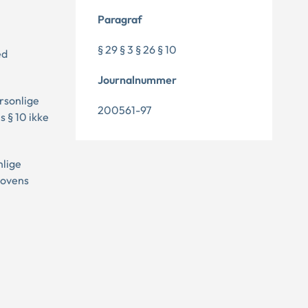
Paragraf
§ 29 § 3 § 26 § 10
ed
Journalnummer
rsonlige
200561-97
 § 10 ikke
nlige
 lovens