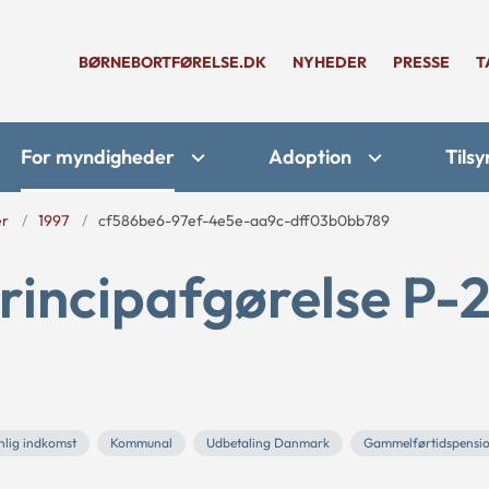
BØRNEBORTFØRELSE.DK
NYHEDER
PRESSE
T
For myndigheder
Adoption
Tilsy
er
1997
cf586be6-97ef-4e5e-aa9c-dff03b0bb789
rincipafgørelse P-
nlig indkomst
Kommunal
Udbetaling Danmark
Gammelførtidspensi