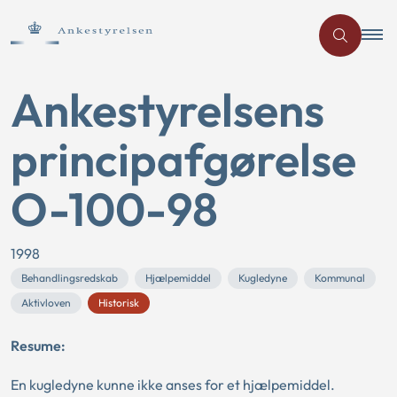
Ankestyrelsens
principafgørelse
O-100-98
1998
Behandlingsredskab
Hjælpemiddel
Kugledyne
Kommunal
Aktivloven
Historisk
Resume:
En kugledyne kunne ikke anses for et hjælpemiddel.