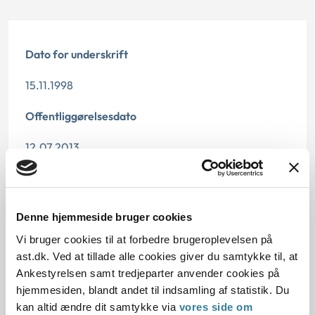
Dato for underskrift
15.11.1998
Offentliggørelsesdato
12.07.2013
Paragraf
§ 97 § 1 § 58
Denne hjemmeside bruger cookies
Journalnummer
Vi bruger cookies til at forbedre brugeroplevelsen på
ast.dk. Ved at tillade alle cookies giver du samtykke til, at
201790-97
Ankestyrelsen samt tredjeparter anvender cookies på
hjemmesiden, blandt andet til indsamling af statistik. Du
kan altid ændre dit samtykke via
vores side om