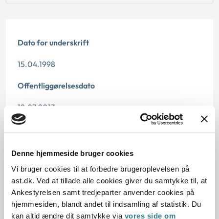
Dato for underskrift
15.04.1998
Offentliggørelsesdato
12.07.2013
Paragraf
§ 38 § 25 § 39 § 28
Denne hjemmeside bruger cookies
Vi bruger cookies til at forbedre brugeroplevelsen på
Journalnummer
ast.dk. Ved at tillade alle cookies giver du samtykke til, at
Ankestyrelsen samt tredjeparter anvender cookies på
200473-97
hjemmesiden, blandt andet til indsamling af statistik. Du
kan altid ændre dit samtykke via
vores side om