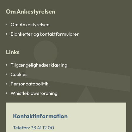
Om Ankestyrelsen
Om Ankestyrelsen
Blanketter og kontaktformularer
Links
Tilgængelighedserklæring
Cookies
Persondatapolitik
Whistleblowerordning
Kontaktinformation
Telefon:
33 41 12 00