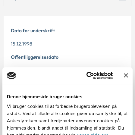
Dato for underskrift
15.12.1998
Offentliggørelsesdato
11.07.2013
Paragraf
§ 39
Denne hjemmeside bruger cookies
Vi bruger cookies til at forbedre brugeroplevelsen på
Journalnummer
ast.dk. Ved at tillade alle cookies giver du samtykke til, at
Ankestyrelsen samt tredjeparter anvender cookies på
200505-98
hjemmesiden, blandt andet til indsamling af statistik. Du