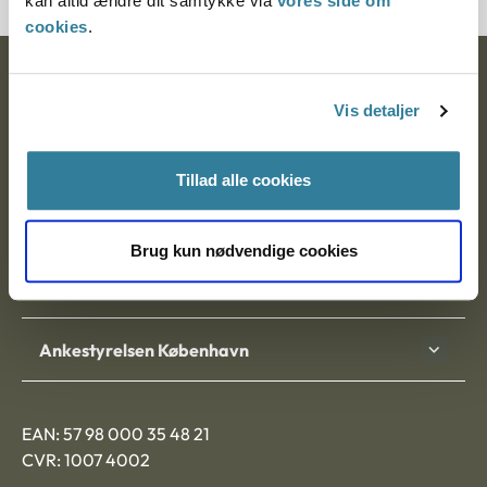
kan altid ændre dit samtykke via
vores side om
cookies
.
Ankestyrelsen
Vis detaljer
Postadresse:
Nytorv 7, 2. sal
Tillad alle cookies
9000 Aalborg
Brug kun nødvendige cookies
Ankestyrelsen Aalborg
Ankestyrelsen København
EAN: 57 98 000 35 48 21
CVR: 1007 4002