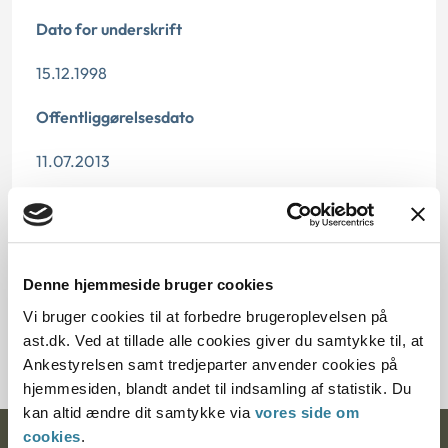
Dato for underskrift
15.12.1998
Offentliggørelsesdato
11.07.2013
Paragraf
§ 5 § 7 § 43 § 9 § 73
Denne hjemmeside bruger cookies
Journalnummer
Vi bruger cookies til at forbedre brugeroplevelsen på
201679-96
ast.dk. Ved at tillade alle cookies giver du samtykke til, at
Ankestyrelsen samt tredjeparter anvender cookies på
hjemmesiden, blandt andet til indsamling af statistik. Du
kan altid ændre dit samtykke via
vores side om
cookies
.