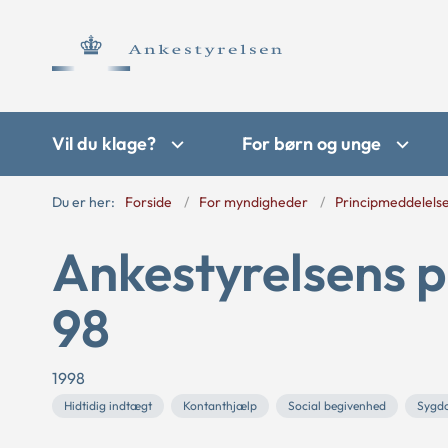
Vil du klage?
For børn og unge
Du er her:
Forside
For myndigheder
Principmeddelels
Ankestyrelsens p
98
1998
Hidtidig indtægt
Kontanthjælp
Social begivenhed
Sygd