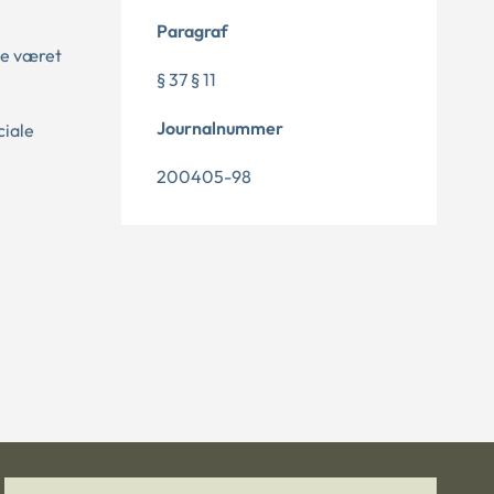
Paragraf
de været
§ 37 § 11
Journalnummer
ciale
200405-98