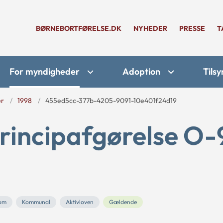
BØRNEBORTFØRELSE.DK
NYHEDER
PRESSE
T
For myndigheder
Adoption
Tilsy
er
1998
455ed5cc-377b-4205-9091-10e401f24d19
rincipafgørelse O-
om
Kommunal
Aktivloven
Gældende