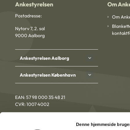
Ankestyrelsen
Om Anke
Postadresse:
Om Anke
Blankett
Nytorv 7, 2. sal
kontakt
9000 Aalborg
Ankestyrelsen Aalborg
Ankestyrelsen København
EAN: 57 98 000 35 48 21
CVR: 1007 4002
Denne hjemmeside bruger