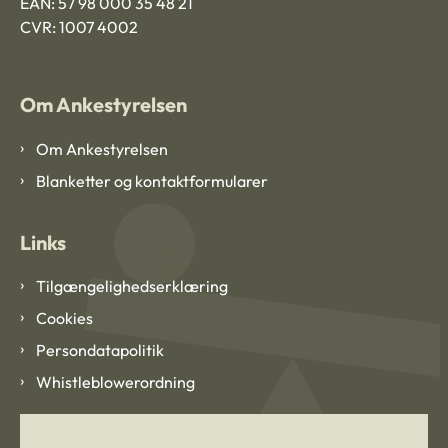
EAN: 57 98 000 35 48 21
CVR: 1007 4002
Om Ankestyrelsen
Om Ankestyrelsen
Blanketter og kontaktformularer
Links
Tilgængelighedserklæring
Cookies
Persondatapolitik
Whistleblowerordning