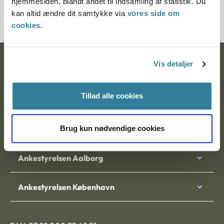
hjemmesiden, blandt andet til indsamling af statistik. Du
200642-98
kan altid ændre dit samtykke via
vores side om
cookies
.
Ankestyrelsen
Vis detaljer
Postadresse:
Tillad alle cookies
Nytorv 7, 2. sal
9000 Aalborg
Brug kun nødvendige cookies
Ankestyrelsen Aalborg
Ankestyrelsen København