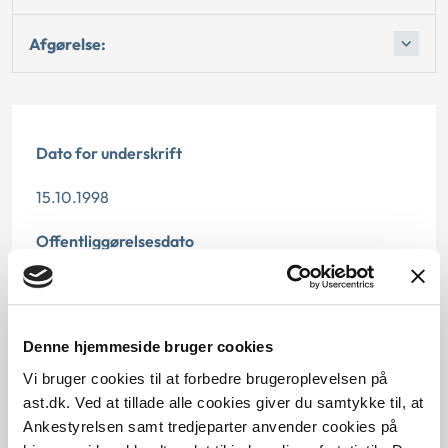
Afgørelse:
Dato for underskrift
15.10.1998
Offentliggørelsesdato
10.07.2013
Paragraf
Denne hjemmeside bruger cookies
§ 5 § 4 § 6
Vi bruger cookies til at forbedre brugeroplevelsen på
ast.dk. Ved at tillade alle cookies giver du samtykke til, at
Journalnummer
Ankestyrelsen samt tredjeparter anvender cookies på