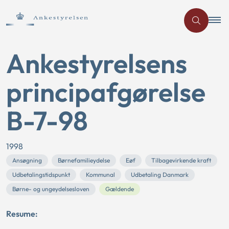
Ankestyrelsens
principafgørelse
B-7-98
1998
Ansøgning
Børnefamilieydelse
Eøf
Tilbagevirkende kraft
Udbetalingstidspunkt
Kommunal
Udbetaling Danmark
Børne- og ungeydelsesloven
Gældende
Resume: